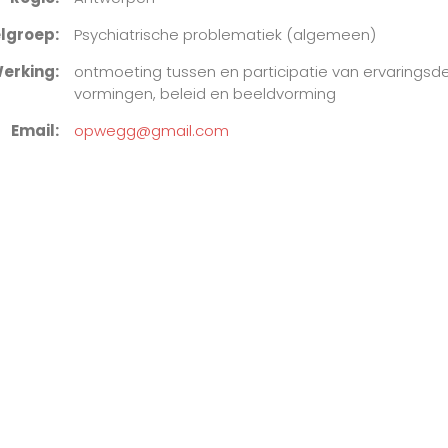
lgroep
Psychiatrische problematiek (algemeen)
erking
ontmoeting tussen en participatie van ervaringsd
vormingen, beleid en beeldvorming
Email
opwegg@gmail.com