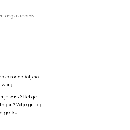
n angststoornis;
deze maandelijkse,
 dwang.
er je vaak? Heb je
ngen? Wil je graag
tgelijke