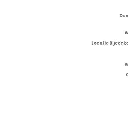
Doe
W
Locatie Bijeen
W