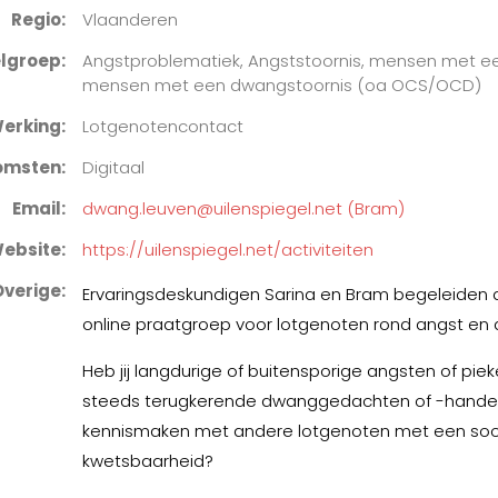
Regio
Vlaanderen
lgroep
Angstproblematiek, Angststoornis, mensen met ee
mensen met een dwangstoornis (oa OCS/OCD)
erking
Lotgenotencontact
komsten
Digitaal
Email
dwang.leuven@uilenspiegel.net (Bram)
ebsite
https://uilenspiegel.net/activiteiten
Overige
Ervaringsdeskundigen Sarina en Bram begeleiden 
online praatgroep voor lotgenoten rond angst en
Heb jij langdurige of buitensporige angsten of piek
steeds terugkerende dwanggedachten of -handeli
kennismaken met andere lotgenoten met een soor
kwetsbaarheid?