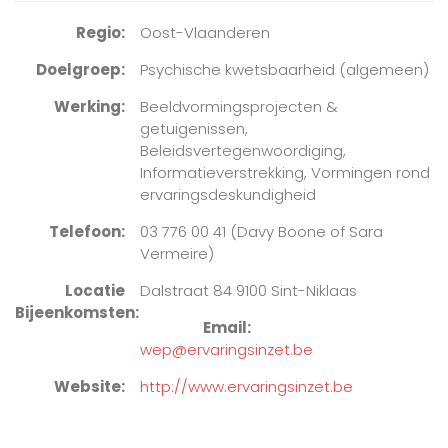
Regio
Oost-Vlaanderen
Doelgroep
Psychische kwetsbaarheid (algemeen)
Werking
Beeldvormingsprojecten &
getuigenissen,
Beleidsvertegenwoordiging,
Informatieverstrekking, Vormingen rond
ervaringsdeskundigheid
Telefoon
03 776 00 41 (Davy Boone of Sara
Vermeire)
Locatie
Dalstraat 84 9100 Sint-Niklaas
Bijeenkomsten
Email
wep@ervaringsinzet.be
Website
http://www.ervaringsinzet.be