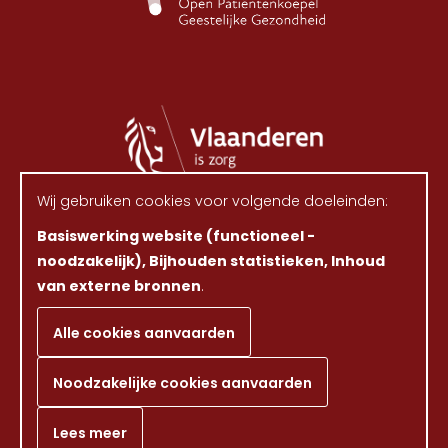
Wij gebruiken cookies voor volgende doeleinden:
Basiswerking website (functioneel -
Volg ons op
noodzakelijk), Bijhouden statistieken, Inhoud
van externe bronnen
.
©2026 OPGanG, Alle rechten voorbehouden.
Juridische vermeldingen.
Privacy policy.
Alle cookies aanvaarden
Cookie policy.
Cookies wijzigen.
Noodzakelijke cookies aanvaarden
Webdesign & Ontwikkeling door Zenjoy in Leuven
Powered by Nimbu
Lees meer