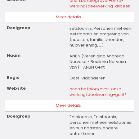
anbn.be/blog/over-onze-
werking/deelwerking-dilbeek
Meer details
Eetstoornis, Personen met een
eetstoornis én omgeving van
(naasten, familie, vrienden,
hulpverlening, …)
ANBN (Vereniging Anorexia
Nervosa - Boulimia Nervosa
vzw) - ANBN Gent
Oost-Vlaanderen
anbn.be/blog/over-onze-
werking/deelwerking-gent/
Meer details
Eetstoornis, Eetstoornis,
personen met een eetstoornis
en hun naasten, andere
betrokkenen