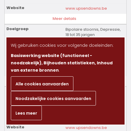
www.upsendowns.be
Meer details
Bipolaire stoornis, Depressie,
18 tot 35 jarigen
Ups & Downs vzw - Ups &
Wij gebruiken cookies voor volgende doeleinden:
Downs - Young Ups & Downs
Basiswerking website (functioneel -
Vlaanderen
noodzakelijk), Bijhouden statistieken, Inhoud
van externe bronnen
.
www.upsendowns.be
Meer details
Alle cookies aanvaarden
Bipolaire stoornis, Depressie
Noodzakelijke cookies aanvaarden
Ups & Downs vzw - Ups &
Downs Brasschaat
Lees meer
Antwerpen
www.upsendowns.be